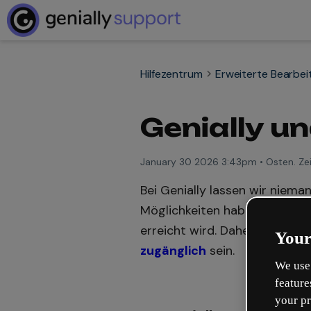
Hilfezentrum
Erweiterte Bearbei
Genially un
January 30 2026 3:43pm
•
Osten. Zei
Bei Genially lassen wir niem
Möglichkeiten haben, und wir 
erreicht wird. Daher haben wir 
Your
zugänglich
sein.
We use 
feature
your pr