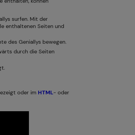
e enthalten, können
lys surfen. Mit der
lle enthaltenen Seiten und
nte des Geniallys bewegen.
wärts durch die Seiten
t.
gezeigt oder im
HTML
- oder