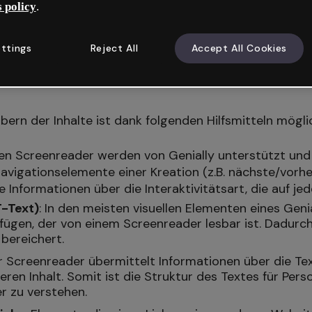
?
 policy
.
 das Tool zu verbessern und Genially jeden Tag zugän
ttings
Reject All
Accept All Cookies
ber die Fortschritte in Bezug auf die Barrierefreiheit i
rn der Inhalte ist dank folgenden Hilfsmitteln mögli
en Screenreader werden von Genially unterstützt un
avigationselemente einer Kreation (z.B. nächste/vorhe
wie Informationen über die Interaktivitätsart, die auf 
T-Text)
: In den meisten visuellen Elementen eines Geni
fügen, der von einem Screenreader lesbar ist. Dadurch 
 bereichert.
er Screenreader übermittelt Informationen über die Tex
eren Inhalt. Somit ist die Struktur des Textes für Per
r zu verstehen.