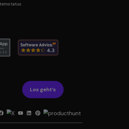
temstatus
Los geht’s