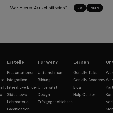
War dieser Artikel hilfreich?
JA
NEIN
Erstelle
Für wen?
Lernen
Un
Präsentationen
Unternehmen
Genially Talks
Wer
tte
Infografiken
Bildung
Genially Academy
Wer
ally
Interaktive Bilder
Universität
Blog
Par
le
Slideshows
Design
Help Center
Kon
Lehrmaterial
Erfolgsgeschichten
Ver
Gamification
Sic