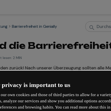
tung
Barrierefreiheit in Genially
d die Barrierefreihei
t lesen:
2 MIN
anden zurück! Nach unserer Überzeugung sollten alle M
bemühen uns, alle bestehenden Hindernisse zu beseitig
uns Folgendes überlegt: jeglicher Inhalt, der mit Geniall
 privacy is important to us
our own cookies and those of third parties to allow for a variet
s, analyze our services and show you additional options accord
eferences and browsing habits. You can read more about this in