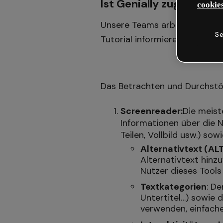
Ist Genially zugänglich
cookies
Unsere Teams arbeiten daran,
Se
Tutorial informieren wir dich ü
Das Betrachten und Durchstöbe
Screenreader:
Die meist
Informationen über die N
Teilen, Vollbild usw.) so
Alternativtext (AL
Alternativtext hinzu
Nutzer dieses Tools
Textkategorien
: D
Untertitel…) sowie d
verwenden, einfache