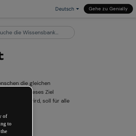
Gehe zu Genially
t
enschen die gleichen
en, damit dieses Ziel
y erstellt wird, soll für alle
y of
ing to
 the