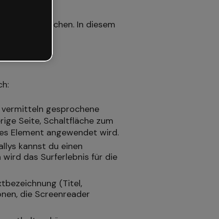
glicher zu machen. In diesem
m Tool.
ch:
d vermitteln gesprochene
rige Seite, Schaltfläche zum
jedes Element angewendet wird.
allys kannst du einen
wird das Surferlebnis für die
tbezeichnung (Titel,
sonen, die Screenreader