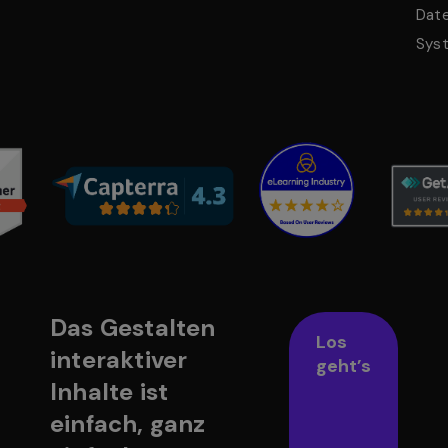
Dat
Sys
Das Gestalten
Los
interaktiver
geht’s
Inhalte ist
einfach, ganz