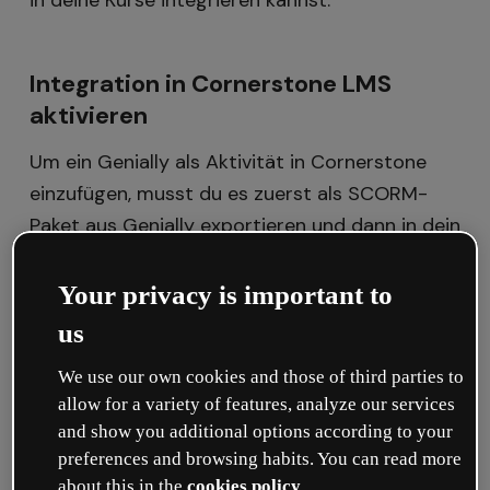
in deine Kurse integrieren kannst.
Integration in Cornerstone LMS
aktivieren
Um ein Genially als Aktivität in Cornerstone
einzufügen, musst du es zuerst als SCORM-
Paket aus Genially exportieren und dann in dein
LMS hochladen.
Your privacy is important to
us
1. Exportiere dein Genially als SCORM
We use our own cookies and those of third parties to
Gehe in Genially zum Editor der Kreation,
allow for a variety of features, analyze our services
die du als SCORM-Paket herunterladen
and show you additional options according to your
möchtest
preferences and browsing habits. You can read more
about this in the
cookies policy
.