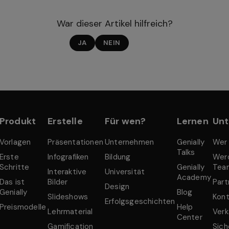
War dieser Artikel hilfreich?
JA
NEIN
Produkt
Erstelle
Für wen?
Lernen
Un
Vorlagen
Präsentationen
Unternehmen
Genially
Wer 
Talks
Erste
Infografiken
Bildung
Werd
Schritte
Genially
Tea
Interaktive
Universität
Academy
Das ist
Bilder
Part
Design
Genially
Blog
Slideshows
Kont
Erfolgsgeschichten
Preismodelle
Help
Lehrmaterial
Verk
Center
Gamification
Sich