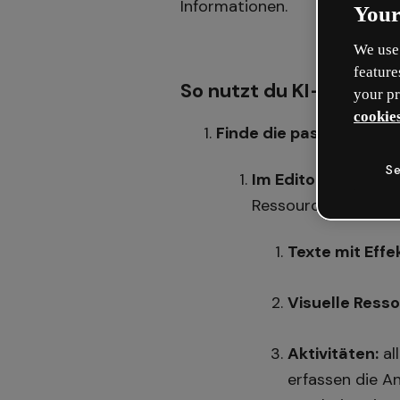
Informationen.
Your
We use 
feature
So nutzt du KI-Kompo
your pr
cookies
Finde die passende Dy
Se
Im Editor
wählst du 
Ressourcen gruppier
Texte mit Effe
Visuelle Ress
Aktivitäten:
al
erfassen die An