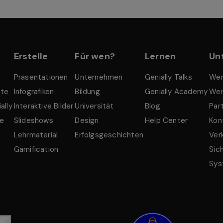
Erstelle
Für wen?
Lernen
Un
Präsentationen
Unternehmen
Genially Talks
Wer
tte
Infografiken
Bildung
Genially Academy
Wer
ally
Interaktive Bilder
Universität
Blog
Par
le
Slideshows
Design
Help Center
Kon
Lehrmaterial
Erfolgsgeschichten
Ver
Gamification
Sic
Sys