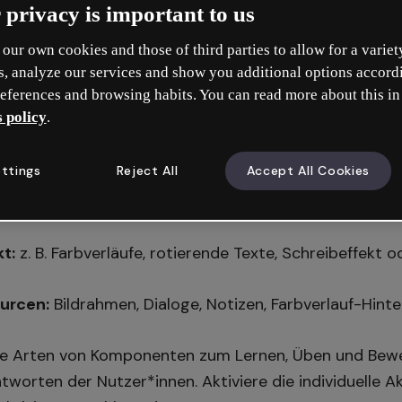
 privacy is important to us
our own cookies and those of third parties to allow for a variet
s, analyze our services and show you additional options accord
nenten
eferences and browsing habits. You can read more about this in
 policy
.
namik.
ttings
Reject All
Accept All Cookies
AI Builder aus. Dort findest du den Bereich „KI-Kompon
t sind:
kt:
z. B. Farbverläufe, rotierende Texte, Schreibeffekt 
ourcen:
Bildrahmen, Dialoge, Notizen, Farbverlauf-Hint
le Arten von Komponenten zum Lernen, Üben und Bew
tworten der Nutzer*innen. Aktiviere die individuelle Akt