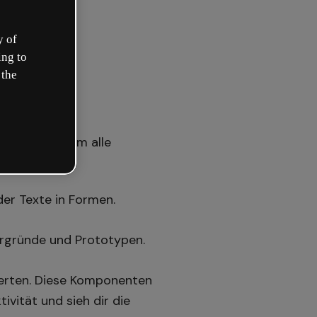
y of
ing to
 the
enten“, in dem alle
oder Texte in Formen.
ergründe und Prototypen.
erten. Diese Komponenten
ivität und sieh dir die