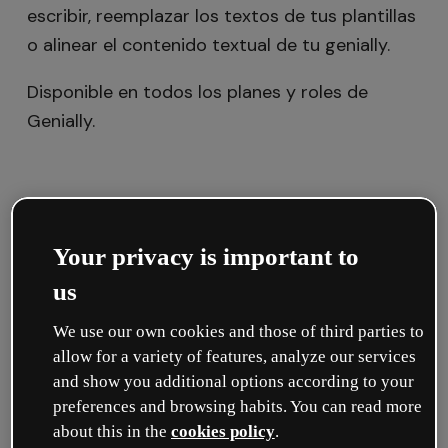
escribir, reemplazar los textos de tus plantillas
o alinear el contenido textual de tu genially.
Disponible en todos los planes y roles de
Genially.
Cómo crear texto
Your privacy is important to
Abre Genially IA (desde el menú inferior
del editor) y selecciona la opción de
us
Texto
We use our own cookies and those of third parties to
Define cómo quieres que sea tu texto: el
allow for a variety of features, analyze our services
tema, el público al que va dirigido, la
and show you additional options according to your
longitud, el tono, ¡cuantos más detalles
preferences and browsing habits. You can read more
mejor!
about this in the
cookies policy
.