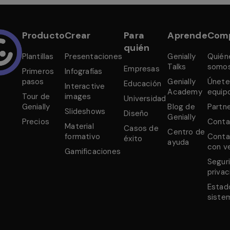
Producto
Crear
Para
Aprende
Com
quién
Plantillas
Presentaciones
Genially
Quién
Talks
somo
Empresas
Primeros
Infografías
pasos
Genially
Únete
Educación
Interactive
Academy
equip
Tour de
images
Universidad
Genially
Blog de
Partn
Slideshows
Diseño
Genially
Precios
Conta
Material
Casos de
Centro de
formativo
Conta
éxito
ayuda
con v
Gamificaciones
Segur
privac
Estad
siste