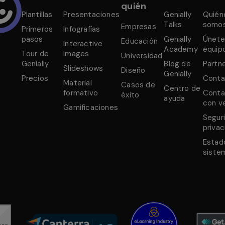
quién
Plantillas
Presentaciones
Genially
Quién
Talks
somo
Empresas
Primeros
Infografías
pasos
Genially
Únete
Educación
Interactive
Academy
equip
Tour de
images
Universidad
Genially
Blog de
Partn
Slideshows
Diseño
Genially
Precios
Conta
Material
Casos de
Centro de
formativo
Conta
éxito
ayuda
con v
Gamificaciones
Segur
privac
Estad
siste