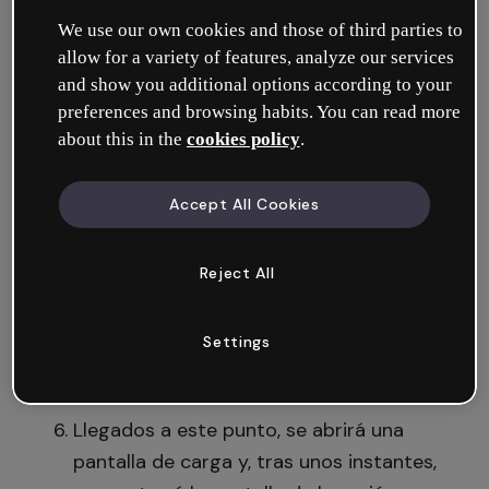
Haz clic en el botón Presentar, situado en
We use our own cookies and those of third parties to
la parte superior derecha.
allow for a variety of features, analyze our services
and show you additional options according to your
preferences and browsing habits. You can read more
Se desplegará un menú con dos opciones:
about this in the
cookies policy
.
Mostrar creación y En vivo
Accept All Cookies
Haz clic en En vivo
Si es una creación que ya has presentado
Reject All
automáticamente se abrirá una nueva
pestaña con el
Settings
enlace:
https://play.genially.com…
Llegados a este punto, se abrirá una
pantalla de carga y, tras unos instantes,