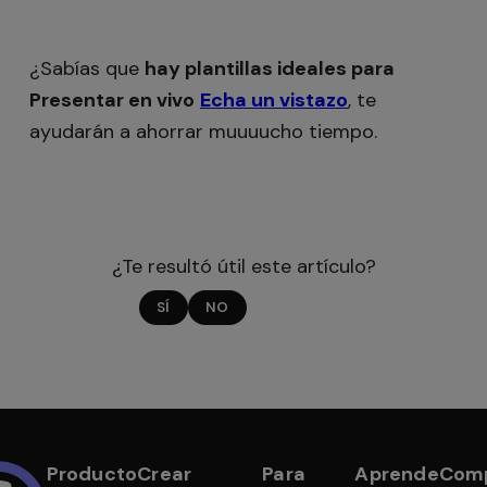
¿Sabías que
hay plantillas ideales para
Presentar en vivo
Echa un vistazo
, te
ayudarán a ahorrar muuuucho tiempo.
¿Te resultó útil este artículo?
SÍ
NO
Producto
Crear
Para
Aprende
Com