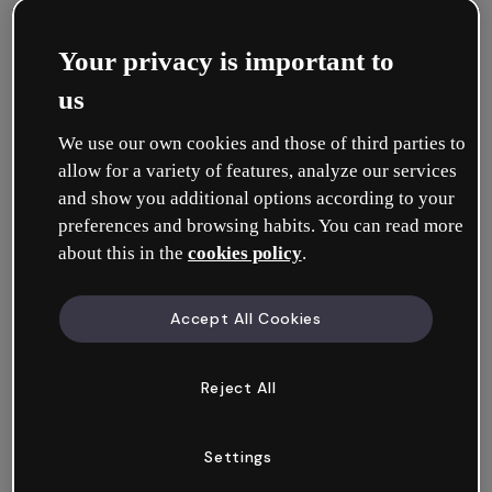
d’infos sur les carrousels.
Your privacy is important to
Mosaïque :
affiche des images dans une
us
grille régulière ou irrégulière, en
combinant des visuels de différentes
We use our own cookies and those of third parties to
tailles.
Plus d’infos sur les mosaïques.
allow for a variety of features, analyze our services
and show you additional options according to your
Comparateur :
compare deux images
preferences and browsing habits. You can read more
about this in the
cookies policy
.
simplement en faisant glisser la barre
centrale. Très utile pour montrer un
avant/après.
Plus d’infos sur le
Accept All Cookies
comparateur.
Reject All
Cartes :
créez des cartes à retourner ou
des séquences de cartes qui favorisent
Settings
l’apprentissage et l’autoévaluation.