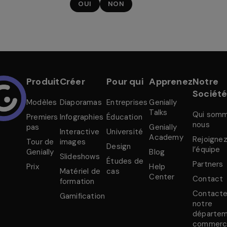
OUI
NON
Produit
Créer
Pour qui
Apprenez
Notre
Sociét
Modèles
Diaporamas
Entreprises
Genially
Talks
Qui som
Premiers
Infographies
Éducation
nous
pas
Genially
Interactive
Université
Academy
Rejoigne
Tour de
images
Design
l’équipe
Genially
Blog
Slideshows
Études de
Partners
Prix
Help
Matériel de
cas
Center
Contact
formation
Contact
Gamification
notre
départe
commerci