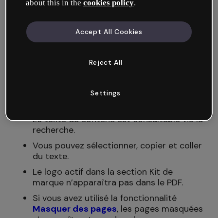
about this in the
cookies policy
.
navigateur, les liens s’ouvrent dans le
même onglet, quel que soit leur
paramétrage initial.
Accept All Cookies
Les
fenêtres de votre Genially
sont
téléchargées comme des pages
Reject All
individuelles.
Vous pouvez utiliser l’interactivité
Aller à
la page
pour naviguer entre les pages
Settings
d’un simple clic.
Le texte du contenu est consultable via la
recherche.
Vous pouvez sélectionner, copier et coller
du texte.
Le logo actif dans la section Kit de
marque n’apparaîtra pas dans le PDF.
Si vous avez utilisé la fonctionnalité
Masquer des pages
, les pages masquées