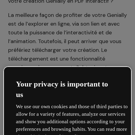
votre création Genially en PDF interactif ?
La meilleure façon de profiter de votre Genially
est de l’explorer en ligne, via son lien et avec
toute la puissance de l’interactivité et de
l’animation. Toutefois, il peut arriver que vous
préfériez télécharger votre création. Le
téléchargement est une fonctionnalité
premium qui vous permet d’obtenir votre
contenu dans cinq formats :
JPG
,
Your privacy is important to
PDF,
MP4
,
Hors ligne
et
SCORM.
us
We use our own cookies and those of third parties to
Caractéristiques d’un PDF interactif
allow for a variety of features, analyze our services
and show you additional options according to your
Les
liens
inclus sont cliquables. Lorsque
preferences and browsing habits. You can read more
vous ouvrez un PDF interactif dans un