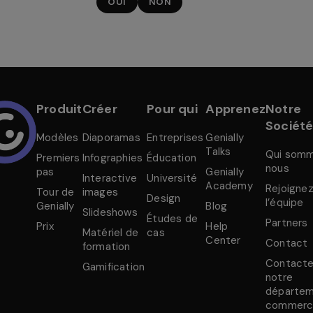
OUI
NON
Produit
Créer
Pour qui
Apprenez
Notre
Sociét
Modèles
Diaporamas
Entreprises
Genially
Talks
Qui som
Premiers
Infographies
Éducation
nous
pas
Genially
Interactive
Université
Academy
Rejoigne
Tour de
images
Design
l’équipe
Genially
Blog
Slideshows
Études de
Partners
Prix
Help
Matériel de
cas
Center
Contact
formation
Contact
Gamification
notre
départe
commerci