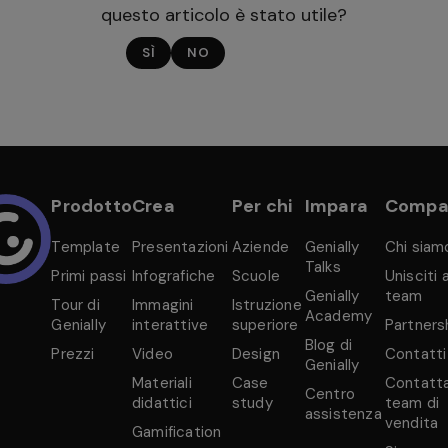
questo articolo è stato utile?
SÌ
NO
Prodotto
Crea
Per chi
Impara
Compa
Template
Presentazioni
Aziende
Genially
Chi siam
Talks
Primi passi
Infografiche
Scuole
Unisciti a
Genially
team
Tour di
Immagini
Istruzione
Academy
Genially
interattive
superiore
Partners
Blog di
Prezzi
Video
Design
Contatti
Genially
Materiali
Case
Contatta 
Centro
didattici
study
team di
assistenza
vendita
Gamification