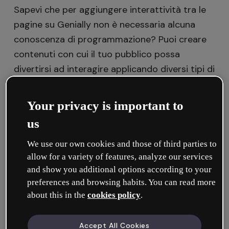
Sapevi che per aggiungere interattività tra le
pagine su Genially non è necessaria alcuna
conoscenza di programmazione? Puoi creare
contenuti con cui il tuo pubblico possa
divertirsi ad interagire applicando diversi tipi di
interattività
.
Your privacy is important to
us
In questo tutorial ti insegniamo tutto ciò che
We use our own cookies and those of third parties to
riguarda l'interattività Vai alla pagina:
allow for a variety of features, analyze our services
and show you additional options according to your
A cosa serve Vai alla pagina
preferences and browsing habits. You can read more
Come applicare l'interattività Vai alla
about this in the
cookies policy
.
pagina
Accept All Cookies