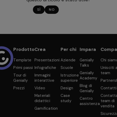
SÌ
NO
Prodotto
Crea
Per chi
Impara
Compa
Template
Presentazioni
Aziende
Genially
Chi siam
Talks
Primi passi
Infografiche
Scuole
Unisciti a
Genially
team
Tour di
Immagini
Istruzione
Academy
Genially
interattive
superiore
Partners
Blog di
Prezzi
Video
Design
Contatti
Genially
Materiali
Case
Contatta 
Centro
didattici
study
team di
assistenza
vendita
Gamification
Sicurezz