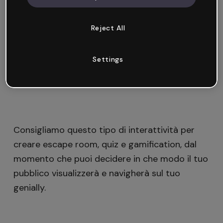
A cosa serve Vai alla pagina
Reject All
Con l’interattività Vai alla pagina puoi collegare
Settings
le pagine del tuo genially per creare
un’esperienza di navigazione personalizzata.
Consigliamo questo tipo di interattività per
creare escape room, quiz e gamification, dal
momento che puoi decidere in che modo il tuo
pubblico visualizzerà e navigherà sul tuo
genially.