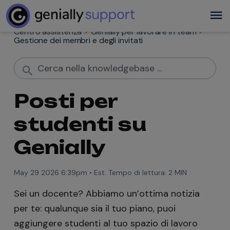
Centro assistenza
Genially per lavorare in team
Gestione dei membri e degli invitati
Posti per
studenti su
Genially
May 29 2026 6:39pm
•
Est. Tempo di lettura:
2 MIN
Sei un docente? Abbiamo un’ottima notizia
per te: qualunque sia il tuo piano, puoi
aggiungere studenti al tuo spazio di lavoro