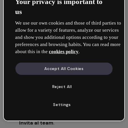
Your privacy is important to
loro progressi direttamente dal tuo spazio di
lavoro.
us
We use our own cookies and those of third parties to
Puoi aggiungere studenti entrando nelle
allow for a variety of features, analyze our services
Impostazioni del tuo workspace o cliccando
and show you additional options according to your
sul pulsante in alto nel tuo Pannello. In questo
preferences and browsing habits. You can read more
tutorial ti spieghiamo come fare.
about this in the
cookies policy
.
Accept All Cookies
Aggiungi studenti dalle Impostazioni
del workspace
Reject All
Clicca su
Impostazioni
.
Settings
Nel pannello
Membri
, clicca sul pulsante
Invita al team
.