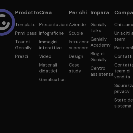
Prodotto
Crea
Per chi
Impara
Compa
Template
Presentazioni
Aziende
Genially
Chi siam
Talks
Primi passi
Infografiche
Scuole
Unisciti a
Genially
team
Tour di
Immagini
Istruzione
Academy
Genially
interattive
superiore
Partners
Blog di
Prezzi
Video
Design
Contatti
Genially
Materiali
Case
Contatta 
Centro
didattici
study
team di
assistenza
vendita
Gamification
Sicurezz
privacy
Stato de
sistema