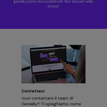
genially prima devi pubblicarli. Non lasciarli nelle
bozze!
Contattaci
Vuoi contattare il team di
Genially? Ti spieghiamo come