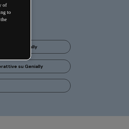
y of
ing to
 the
care un Genially
attive su Genially