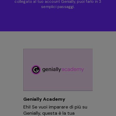
collegato al tuo account Genially, puoi farlo in 3
semplici passaggi.
Genially Academy
Ehi! Se vuoi imparare di più su
Genially, questa è la tua