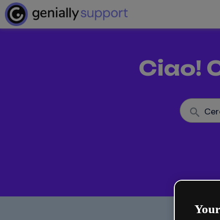
Ciao! 
Cer
Your