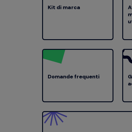
Kit di marca
A
m
u
Domande frequenti
G
a