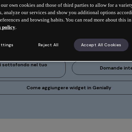
our own cookies and those of third parties to allow for a variet
I più letti
s, analyze our services and show you additional options accord
eferences and browsing habits. You can read more about this in
 policy
.
ttings
Reject All
Accept All Cookies
ue creazioni Genially
Come scari
i sottofondo nel tuo
Domande inter
Come aggiungere widget in Genially