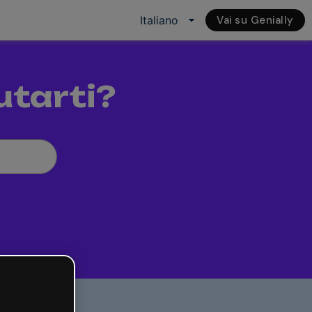
Vai su Genially
utarti?