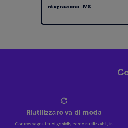
Integrazione LMS
Co
Riutilizzare va di moda
Contrassegna i tuoi genially come riutilizzabili, in