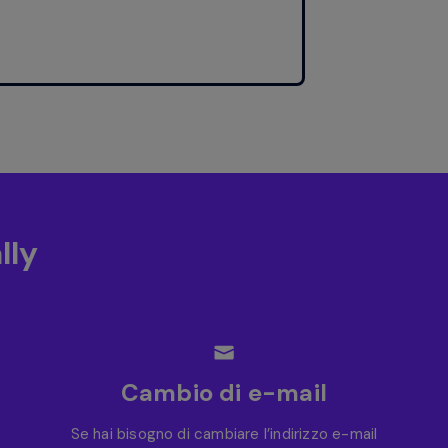
lly
Cambio di e-mail
Se hai bisogno di cambiare l’indirizzo e-mail