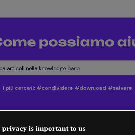
Come possiamo ai
ca articoli nella knowledge base
I più cercati:
#
condividere
#
download
#
salvare
 privacy is important to us