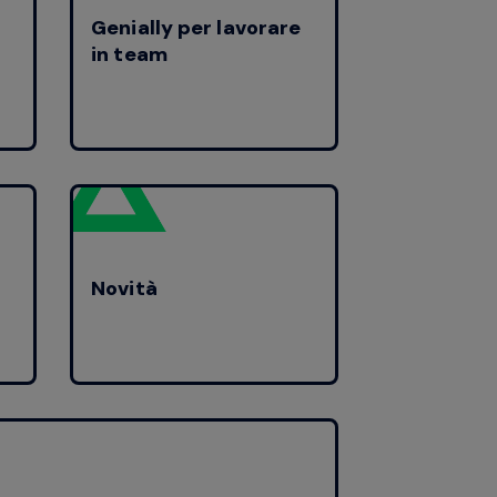
Genially per lavorare
in team
Novità