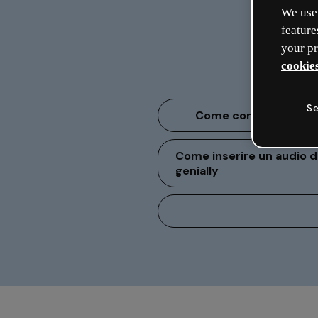
We use 
feature
your pr
cookies
Se
Come condividere le t
Come inserire un audio d
genially