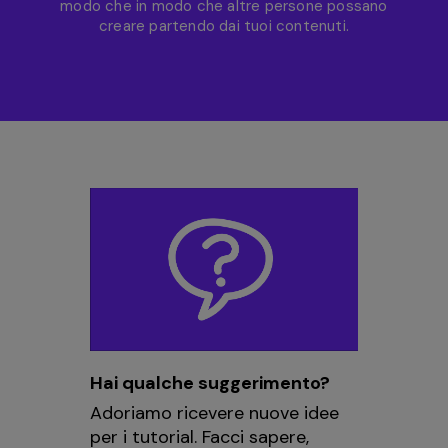
modo che in modo che altre persone possano
creare partendo dai tuoi contenuti.
Hai qualche suggerimento?
Adoriamo ricevere nuove idee
per i tutorial. Facci sapere,