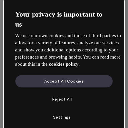
Your privacy is important to
Categorias
us
We use our own cookies and those of third parties to
allow for a variety of features, analyze our services
and show you additional options according to your
preferences and browsing habits. You can read more
about this in the
cookies policy
.
Inserir e editar conteúdo
Accept All Cookies
Reject All
Settings
Interatividade e animação