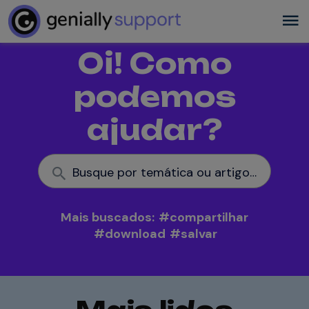
Oi! Como
podemos
ajudar?
Busque por temática ou artigo. Por ex.: "interatividade"
Mais buscados:
#
compartilhar
#
download
#
salvar