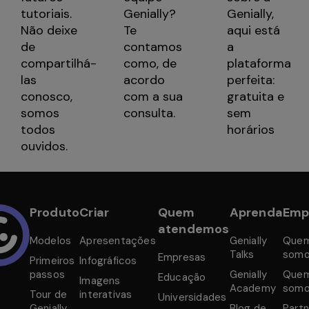
Genially?
tutoriais.
Genially,
Te
Não deixe
aqui está
contamos
de
a
como, de
compartilhá-
plataforma
acordo
las
perfeita:
com a sua
conosco,
gratuita e
consulta.
somos
sem
todos
horários
ouvidos.
Produto
Criar
Quem
Aprenda
Emp
atendemos
Modelos
Apresentações
Genially
Que
Talks
som
Empresas
Primeiros
Infográficos
passos
Genially
Que
Educação
Imagens
Academy
som
Tour de
interativas
Universidades
Genially
Blog de
Partn