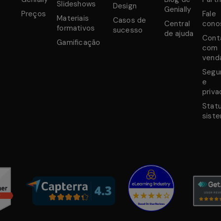
Slideshows
Design
Genially
Preços
Fale
Materiais
Casos de
Central
cono
formativos
sucesso
de ajuda
Cont
Gamificação
com
vend
Segu
e
priva
Stat
sist