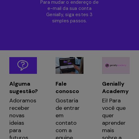
Para mudar o endereço de
e-mail da sua conta
Genially, siga estes 3
simples passos.
Fale
Alguma
Genially
conosco
sugestão?
Academy
Gostaria
Adoramos
Ei! Para
de entrar
receber
você que
em
novas
quer
contato
ideias
aprender
com a
para
mais
equipe
futuros
sobre a