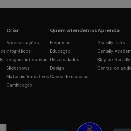
Criar
Quem atendemos
Aprenda
Apresentações
Empresas
Genially Talks
sos
Infográficos
Educação
Genially Acade
ly
Imagens interativas
Universidades
Blog de Genially
Slideshows
Design
Central de ajud
Materiais formativos
Casos de sucesso
Gamificação