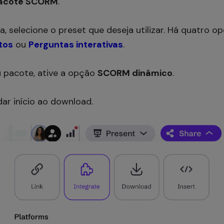
acote SCORM
.
a, selecione o preset que deseja utilizar. Há quatro o
tos
ou
Perguntas interativas
.
u pacote, ative a opção
SCORM dinâmico
.
ar início ao download.