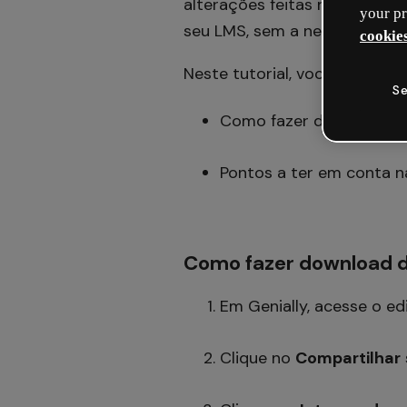
alterações feitas no editor 
your pr
seu LMS, sem a necessidade 
cookies
Neste tutorial, você vai apren
Se
Como fazer download d
Pontos a ter em conta 
Como fazer download 
Em Genially, acesse o e
Clique no
Compartilhar