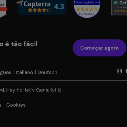
 é tão fácil
Começar agora
uguês
Italiano
Deutsch
. Hey ho, let’s Genially! 🤘
s
Cookies