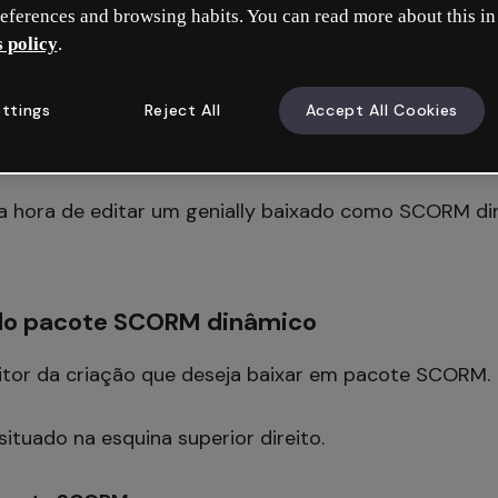
do genially sejam exibidas no arquivo SCORM que voc
eferences and browsing habits. You can read more about this in
de baixar o pacote novamente.
 policy
.
der:
ttings
Reject All
Accept All Cookies
o pacote SCORM dinâmico
na hora de editar um genially baixado como SCORM d
do pacote SCORM dinâmico
ditor da criação que deseja baixar em pacote SCORM.
situado na esquina superior direito.