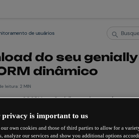
nitoramento de usuários
oad do seu geniall
ORM dinâmico
 leitura:
2 MIN
m pacote SCORM em Genially, e cada uma oferece uma
interage com os seus conteúdos. Escolha o que melho
 privacy is important to us
,
Acesso
,
Pontos
ou
Perguntas interativas
.
our own cookies and those of third parties to allow for a variet
te, você tem a opção de ativar o SCORM dinâmico. E
s, analyze our services and show you additional options accord