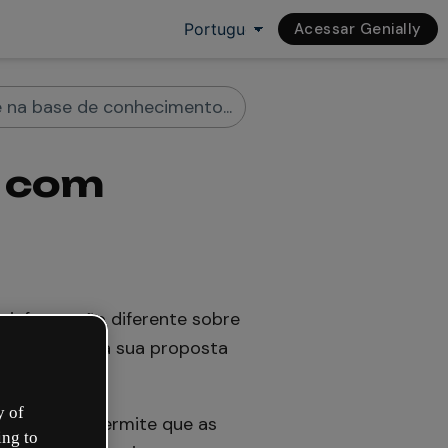
Acessar Genially
y com
 informação diferente sobre
r se adapte à sua proposta
y of
ssa função permite que as
ing to