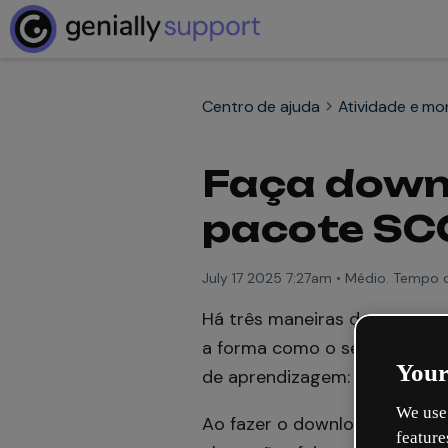
Centro de ajuda
Atividade e mo
Faça downl
pacote SC
July 17 2025 7:27am
•
Médio. Tempo de
Há três maneiras de gerar u
a forma como o seu público 
Your
de aprendizagem:
Progresso
We use 
Ao fazer o download do paco
feature