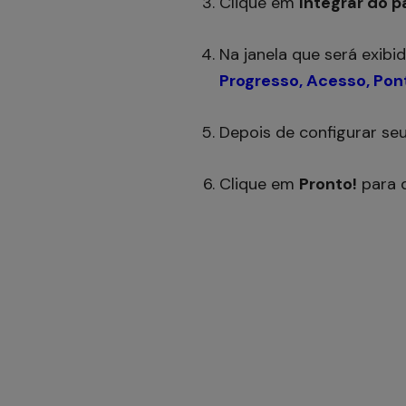
Clique em
Integrar
do p
Na janela que será exibid
Progresso
,
Acesso
,
Pon
Depois de configurar se
Clique em
Pronto!
para d